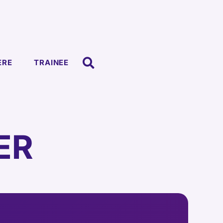
ERE
TRAINEE
ER