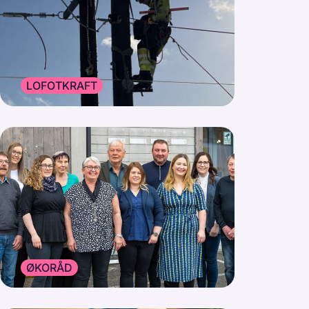
LOFOTKRAFT
ØKORÅD