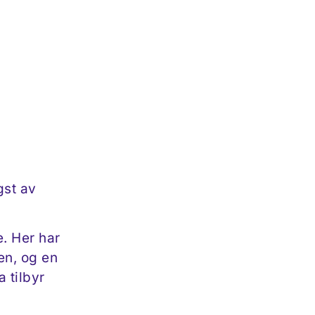
gst av
. Her har
en, og en
 tilbyr