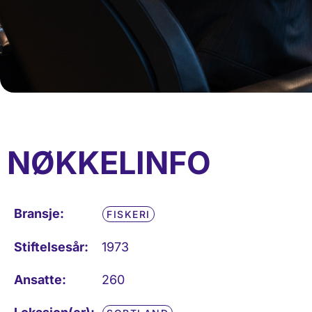
NØKKELINFO
Bransje:
FISKERI
Stiftelsesår:
1973
Ansatte:
260