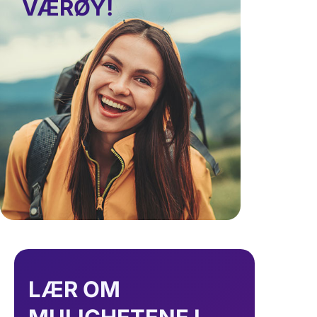
VÆRØY!
LÆR OM