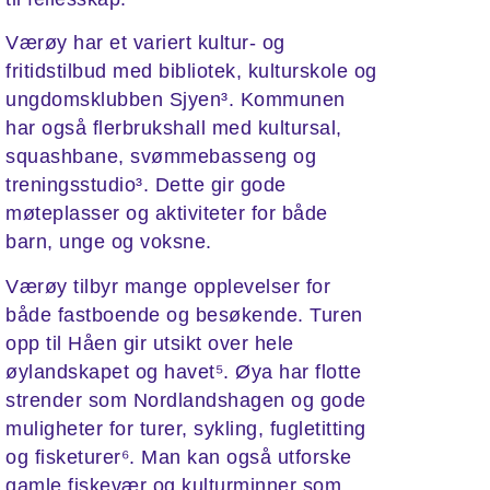
Værøy har et variert kultur- og
fritidstilbud med bibliotek, kulturskole og
ungdomsklubben Sjyen³. Kommunen
har også flerbrukshall med kultursal,
squashbane, svømmebasseng og
treningsstudio³. Dette gir gode
møteplasser og aktiviteter for både
barn, unge og voksne.
Værøy tilbyr mange opplevelser for
både fastboende og besøkende. Turen
opp til Håen gir utsikt over hele
øylandskapet og havet⁵. Øya har flotte
strender som Nordlandshagen og gode
muligheter for turer, sykling, fugletitting
og fisketurer⁶. Man kan også utforske
gamle fiskevær og kulturminner som