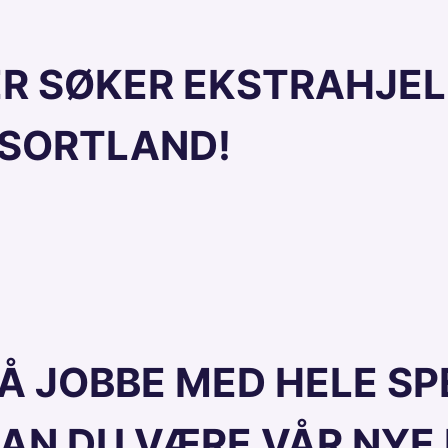
R SØKER EKSTRAHJELP
 SORTLAND!
 Å JOBBE MED HELE S
AN DU VÆRE VÅR NYE